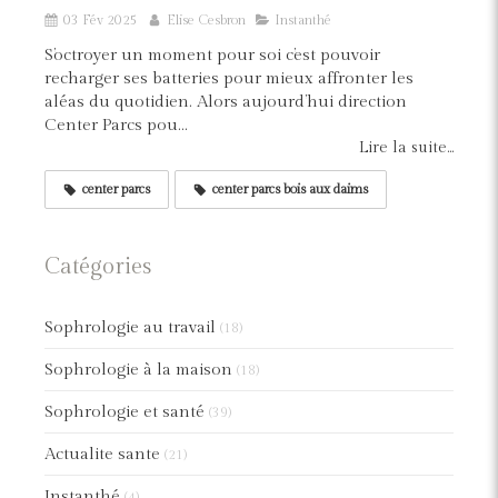
03 Fév 2025
Elise Cesbron
Instanthé
S’octroyer un moment pour soi c’est pouvoir
recharger ses batteries pour mieux affronter les
aléas du quotidien. Alors aujourd’hui direction
Center Parcs pou...
Lire la suite...
center parcs
center parcs bois aux daims
Catégories
Sophrologie au travail
(18)
Sophrologie à la maison
(18)
Sophrologie et santé
(39)
Actualite sante
(21)
Instanthé
(4)