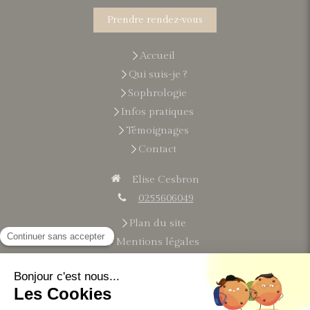
Prendre rendez-vous
Accueil
Qui suis-je ?
Sophrologie
Infos pratiques
Témoignages
Contact
Elise Cesbron
0255606049
Plan du site
Mentions légales
Du
lundi
au
vendredi
9h-21h