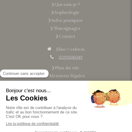
Qui suis-je ?
Sophrologie
Infos pratiques
Témoignages
Contact
Elise Cesbron
0255606049
Plan du site
Mentions légales
Du
lundi
au
vendredi
9h-21h
Le
samedi
9h-13h