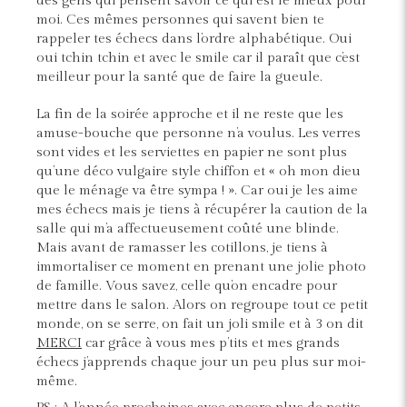
des gens qui pensent savoir ce qui est le mieux pour
moi. Ces mêmes personnes qui savent bien te
rappeler tes échecs dans l’ordre alphabétique. Oui
oui tchin tchin et avec le smile car il paraît que c’est
meilleur pour la santé que de faire la gueule.
La fin de la soirée approche et il ne reste que les
amuse-bouche que personne n’a voulus. Les verres
sont vides et les serviettes en papier ne sont plus
qu’une déco vulgaire style chiffon et « oh mon dieu
que le ménage va être sympa ! ». Car oui je les aime
mes échecs mais je tiens à récupérer la caution de la
salle qui m’a affectueusement coûté une blinde.
Mais avant de ramasser les cotillons, je tiens à
immortaliser ce moment en prenant une jolie photo
de famille. Vous savez, celle qu’on encadre pour
mettre dans le salon. Alors on regroupe tout ce petit
monde, on se serre, on fait un joli smile et à 3 on dit
MERCI
car grâce à vous mes p’tits et mes grands
échecs j’apprends chaque jour un peu plus sur moi-
même.