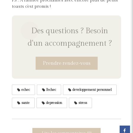
PS : A l’année prochaines avec encore plus de petits
toasts c’est promis !
Des questions ? Besoin
d'un accompagnement ?
Prendre rendez-vous
echec
l'echec
developpement personnel
sante
depression
stress