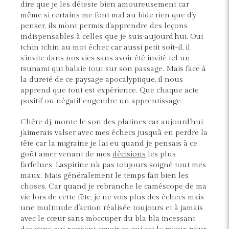
dire que je les déteste bien amoureusement car
même si certains me font mal au bide rien que d’y
penser, ils m’ont permis d’apprendre des leçons
indispensables à celles que je suis aujourd’hui. Oui
tchin tchin au mot échec car aussi petit soit-il, il
s’invite dans nos vies sans avoir été invité tel un
tsunami qui balaie tout sur son passage. Mais face à
la dureté de ce paysage apocalyptique, il nous
apprend que tout est expérience. Que chaque acte
positif ou négatif engendre un apprentissage.
Chère dj, monte le son des platines car aujourd’hui
j’aimerais valser avec mes échecs jusqu’à en perdre la
tête car la migraine je l’ai eu quand je pensais à ce
goût amer venant de mes
décisions
les plus
farfelues. L’aspirine n’a pas toujours soigné tout mes
maux. Mais généralement le temps fait bien les
choses. Car quand je rebranche le caméscope de ma
vie lors de cette fête, je ne vois plus des échecs mais
une multitude d’action réalisée toujours et à jamais
avec le cœur sans m’occuper du bla bla incessant