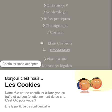
Qui suis-je ?
Sophrologie
Infos pratiques
Témoignages
Contact
Elise Cesbron
0255606049
Plan du site
Mentions légales
Du
lundi
au
vendredi
9h-21h
Le
samedi
9h-13h