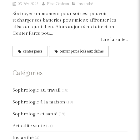
03 Fév 2025
Elise Cesbron
Instanthé
S’octroyer un moment pour soi c’est pouvoir
recharger ses batteries pour mieux affronter les
aléas du quotidien. Alors aujourd’hui direction
Center Parcs pou...
Lire la suite...
center parcs
center parcs bois aux daims
Catégories
Sophrologie au travail
(18)
Sophrologie à la maison
(18)
Sophrologie et santé
(39)
Actualite sante
(21)
Instanthé
(4)