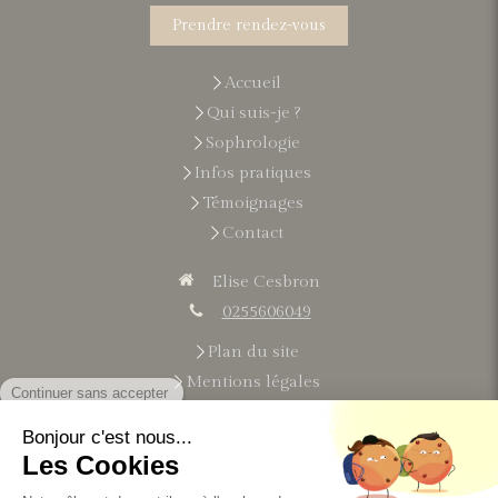
Prendre rendez-vous
Accueil
Qui suis-je ?
Sophrologie
Infos pratiques
Témoignages
Contact
Elise Cesbron
0255606049
Plan du site
Mentions légales
Du
lundi
au
vendredi
9h-21h