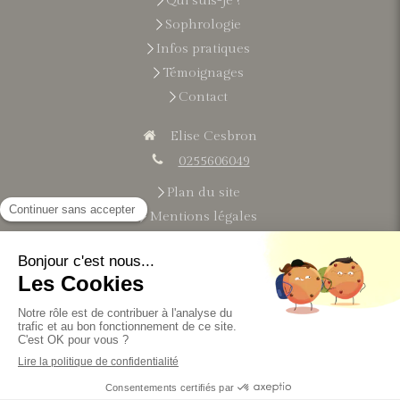
Qui suis-je ?
Sophrologie
Infos pratiques
Témoignages
Contact
Elise Cesbron
0255606049
Plan du site
Mentions légales
Du
lundi
au
vendredi
9h-21h
Le
samedi
9h-13h