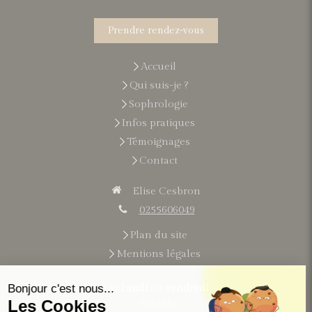
Prendre rendez-vous
Accueil
Qui suis-je ?
Sophrologie
Infos pratiques
Témoignages
Contact
Elise Cesbron
0255606049
Plan du site
Mentions légales
Du
lundi
au
vendredi
9h-21h