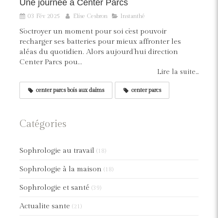
Une journée à Center Parcs
03 Fév 2025
Elise Cesbron
Instanthé
S’octroyer un moment pour soi c’est pouvoir
recharger ses batteries pour mieux affronter les
aléas du quotidien. Alors aujourd’hui direction
Center Parcs pou...
Lire la suite...
center parcs bois aux daims
center parcs
Catégories
Sophrologie au travail
(18)
Sophrologie à la maison
(18)
Sophrologie et santé
(39)
Actualite sante
(21)