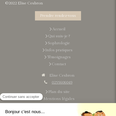
©2022 Elise Cesbron
Prendre rendez-vous
Accueil
Qui suis-je ?
Sophrologie
Infos pratiques
Témoignages
Contact
Elise Cesbron
0255606049
Plan du site
Mentions légales
Du
lundi
au
vendredi