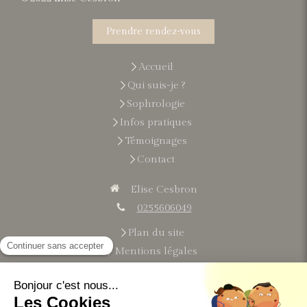
Prendre rendez-vous
Accueil
Qui suis-je ?
Sophrologie
Infos pratiques
Témoignages
Contact
Elise Cesbron
0255606049
Plan du site
Mentions légales
Du
lundi
au
vendredi
9h-21h