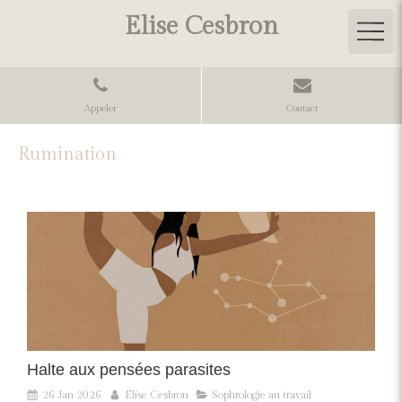
Elise Cesbron
Appeler
Contact
Rumination
Halte aux pensées parasites
26 Jan 2026
Elise Cesbron
Sophrologie au travail