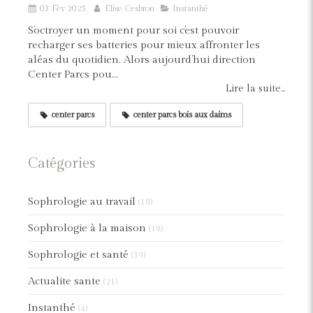
03 Fév 2025
Elise Cesbron
Instanthé
S’octroyer un moment pour soi c’est pouvoir
recharger ses batteries pour mieux affronter les
aléas du quotidien. Alors aujourd’hui direction
Center Parcs pou...
Lire la suite...
center parcs
center parcs bois aux daims
Catégories
Sophrologie au travail
(18)
Sophrologie à la maison
(18)
Sophrologie et santé
(39)
Actualite sante
(21)
Instanthé
(4)