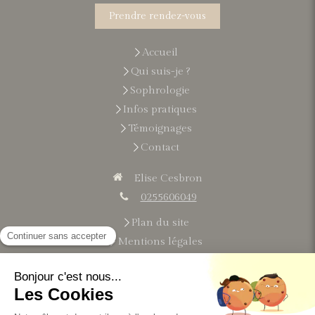
Prendre rendez-vous
Accueil
Qui suis-je ?
Sophrologie
Infos pratiques
Témoignages
Contact
Elise Cesbron
0255606049
Plan du site
Mentions légales
Du
lundi
au
vendredi
9h-21h