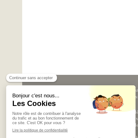
Elise Cesbron
est
sophrologie ains
massage
Les séances se d
structure ou en 
et sont accessibl
©2022 Elise Ces