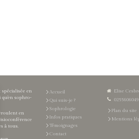
 spécialisée en
Elise Cesb
Accueil
i qu'en sophro-
0255606049
Qui suis-je ?
Sophrologie
Plan du site
éroulent en
Infos pratiques
Mentions lé
visioconférence
Témoignages
es à tous.
Contact
bron