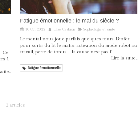
Fatigue émotionnelle : le mal du siècle ?
10 Oct 2022
Elise Cesbron
Sophrologie et santé
Le mental nous joue parfais quelques tours. L'enfer
pour sortir du lit le matin, activation du mode robot au
travail, perte de tonus ... la cause n'est pas f...
. Ce
Lire la suite...
tes à
fatigue émotionnelle
uite...
2 articles