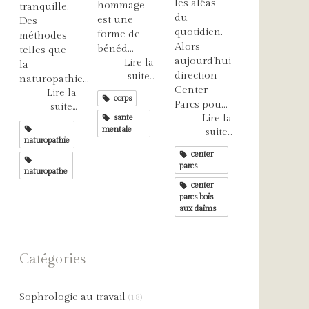
les aléas
hommage
tranquille.
du
est une
Des
quotidien.
forme de
méthodes
Alors
bénéd...
telles que
aujourd’hui
Lire la
la
direction
suite...
naturopathie...
Center
Lire la
corps
Parcs pou...
suite...
sante
Lire la
mentale
suite...
naturopathie
center
parcs
naturopathe
center
parcs bois
aux daims
Catégories
Sophrologie au travail
(18)