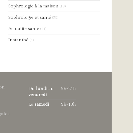
Sophrologie à la maison
(18)
Sophrologie et santé
(39)
Actualite sante
(21)
Instanthé
(4)
ron
Du
lundi
au
9h-21h
vendredi
Le
samedi
9h-13h
gales