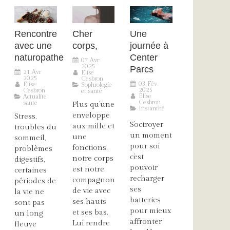
Rencontre
Cher
Une
avec une
corps,
journée à
naturopathe
Center
07 Avr
2025
Parcs
21 Avr
Elise
2025
Cesbron
03 Fév
Elise
Sophrologie
2025
Cesbron
et santé
Elise
Actualite
Cesbron
sante
Plus qu’une
Instanthé
enveloppe
Stress,
S’octroyer
aux mille et
troubles du
un moment
une
sommeil,
pour soi
fonctions,
problèmes
c’est
notre corps
digestifs,
pouvoir
est notre
certaines
recharger
compagnon
périodes de
ses
de vie avec
la vie ne
batteries
ses hauts
sont pas
pour mieux
et ses bas.
un long
affronter
Lui rendre
fleuve