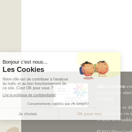
Elise Cesbron
est
sophrologie ains
massage
Les séances se d
structure ou en 
et sont accessibl
©2022 Elise Ces