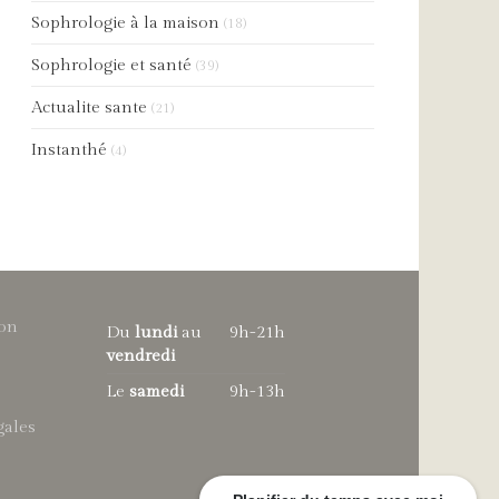
Sophrologie à la maison
(18)
Sophrologie et santé
(39)
Actualite sante
(21)
Instanthé
(4)
ron
Du
lundi
au
9h-21h
vendredi
Le
samedi
9h-13h
gales