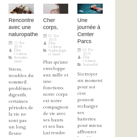
Rencontre
Cher
Une
avec une
corps,
journée à
naturopathe
Center
07 Avr
2025
Parcs
21 Avr
Elise
2025
Cesbron
03 Fév
Elise
Sophrologie
2025
Cesbron
et santé
Elise
Actualite
Cesbron
sante
Plus qu’une
Instanthé
enveloppe
Stress,
S’octroyer
aux mille et
troubles du
un moment
une
sommeil,
pour soi
fonctions,
problèmes
c’est
notre corps
digestifs,
pouvoir
est notre
certaines
recharger
compagnon
périodes de
ses
de vie avec
la vie ne
batteries
ses hauts
sont pas
pour mieux
et ses bas.
un long
affronter
Lui rendre
fleuve