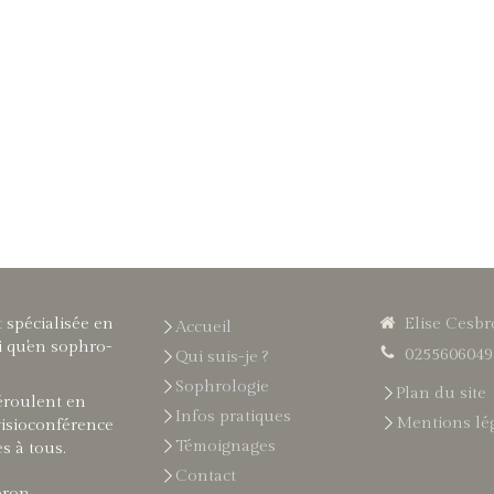
 spécialisée en
Elise Cesb
Accueil
i qu'en sophro-
0255606049
Qui suis-je ?
Sophrologie
Plan du site
éroulent en
Infos pratiques
Mentions lé
visioconférence
Témoignages
es à tous.
Contact
bron