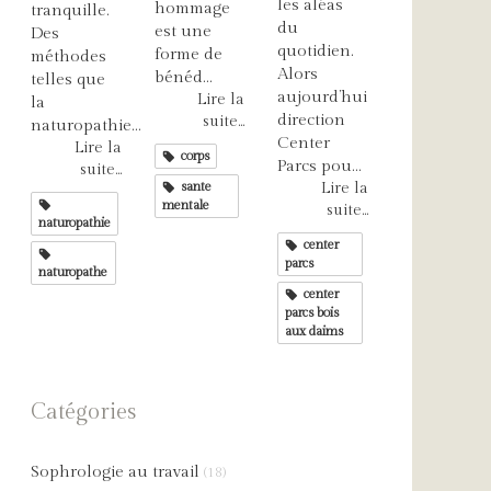
les aléas
hommage
tranquille.
du
est une
Des
quotidien.
forme de
méthodes
Alors
bénéd...
telles que
aujourd’hui
Lire la
la
direction
suite...
naturopathie...
Center
Lire la
corps
Parcs pou...
suite...
sante
Lire la
mentale
suite...
naturopathie
center
parcs
naturopathe
center
parcs bois
aux daims
Catégories
Sophrologie au travail
(18)