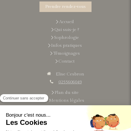
Prendre rendez-vous
Accueil
Qui suis-je ?
Sophrologie
Infos pratiques
Témoignages
Contact
Elise Cesbron
0255606049
Plan du site
Mentions légales
Du
lundi
au
vendredi
9h-21h