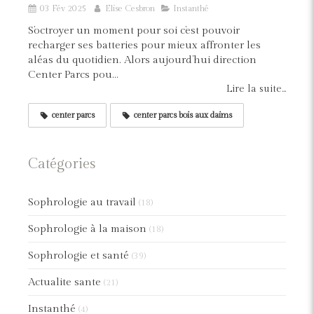
03 Fév 2025
Elise Cesbron
Instanthé
S’octroyer un moment pour soi c’est pouvoir
recharger ses batteries pour mieux affronter les
aléas du quotidien. Alors aujourd’hui direction
Center Parcs pou...
Lire la suite...
center parcs
center parcs bois aux daims
Catégories
Sophrologie au travail
(18)
Sophrologie à la maison
(18)
Sophrologie et santé
(39)
Actualite sante
(21)
Instanthé
(4)