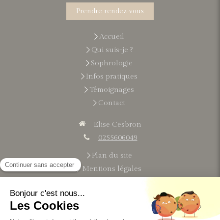
Prendre rendez-vous
Accueil
Qui suis-je ?
Sophrologie
Infos pratiques
Témoignages
Contact
Elise Cesbron
0255606049
Plan du site
Mentions légales
Du
lundi
au
vendredi
9h-21h