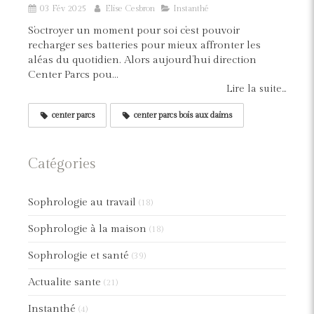
03 Fév 2025
Elise Cesbron
Instanthé
S’octroyer un moment pour soi c’est pouvoir
recharger ses batteries pour mieux affronter les
aléas du quotidien. Alors aujourd’hui direction
Center Parcs pou...
Lire la suite...
center parcs
center parcs bois aux daims
Catégories
Sophrologie au travail
(18)
Sophrologie à la maison
(18)
Sophrologie et santé
(39)
Actualite sante
(21)
Instanthé
(4)