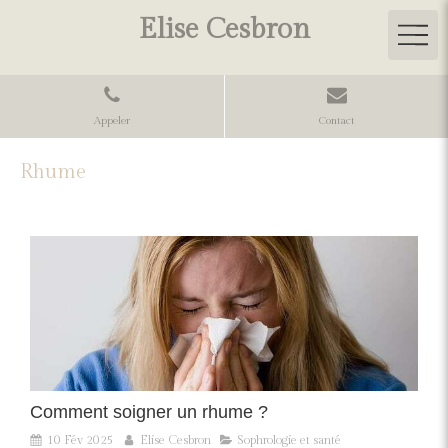
Elise Cesbron
Appeler
Contact
Rhume
Comment soigner un rhume ?
10 Fév 2025
Elise Cesbron
Sophrologie et santé