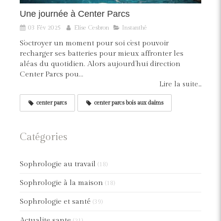
Une journée à Center Parcs
03 Fév 2025
Elise Cesbron
Instanthé
S’octroyer un moment pour soi c’est pouvoir
recharger ses batteries pour mieux affronter les
aléas du quotidien. Alors aujourd’hui direction
Center Parcs pou...
Lire la suite...
center parcs
center parcs bois aux daims
Catégories
Sophrologie au travail
(18)
Sophrologie à la maison
(18)
Sophrologie et santé
(39)
Actualite sante
(21)