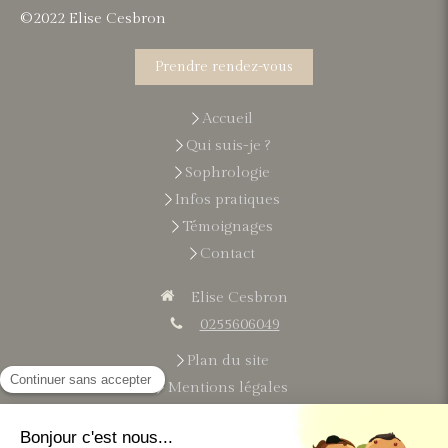
©2022 Elise Cesbron
Prendre rendez-vous
Accueil
Qui suis-je ?
Sophrologie
Infos pratiques
Témoignages
Contact
Elise Cesbron
0255606049
Plan du site
Mentions légales
Du
lundi
au
vendredi